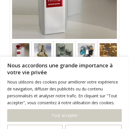
Nous accordons une grande importance à
votre vie privée
Nous utilisons des cookies pour améliorer votre expérience
de navigation, diffuser des publicités ou du contenu
personnalisés et analyser notre trafic. En cliquant sur "Tout
accepter", vous consentez à notre utilisation des cookies.
© Copyright -
PéPé STUDiO
2015
9, rue de la fontaine 52320 FRONCLES
Tout accepter
03 25 02 79 63
Fax : 03 25 02 30 40